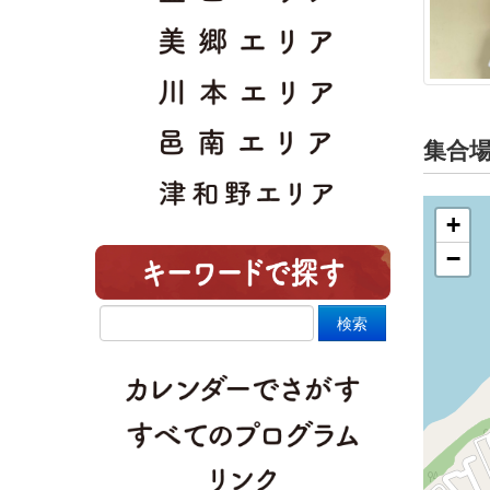
集合
+
−