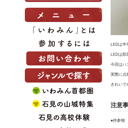
LEDは
LEDは
今回はハ
実際に点
きれいで
注意
●持参物