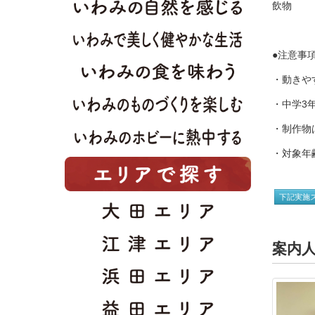
飲物
●注意事
・動きや
・中学3
・制作物
・対象年
下記実施
案内