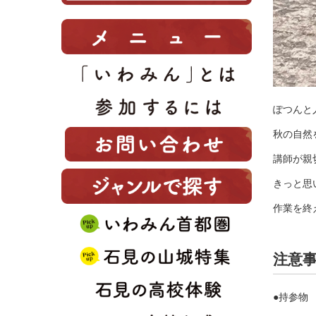
ぽつんと
秋の自然
講師が親
きっと思
作業を終
注意
●持参物