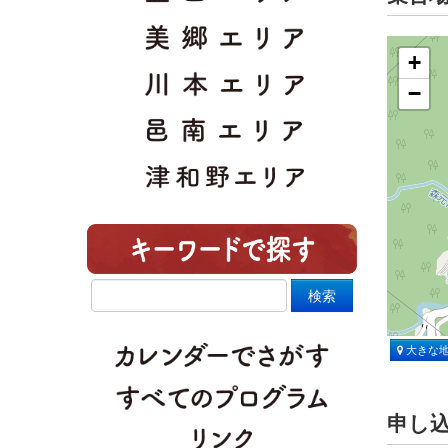
+
−
大きな
申し