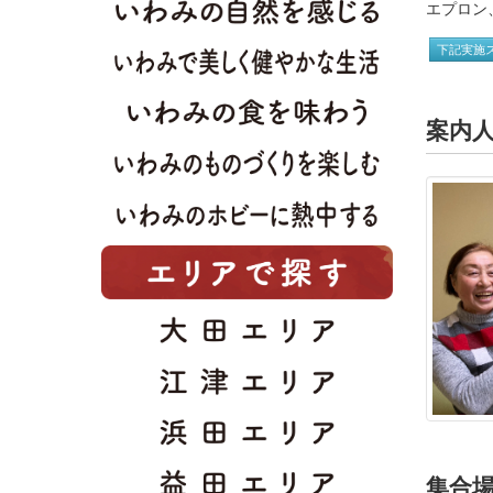
エプロン
下記実施
案内
集合