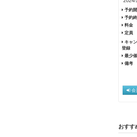
2024/
予約開
予約終
料金
定員
キャン
登録
最少催
備考
会
おすす